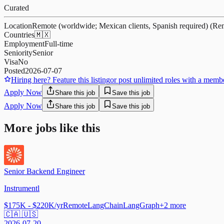
Curated
Location
Remote (worldwide; Mexican clients, Spanish required) (Re
Countries
🇲🇽
Employment
Full-time
Seniority
Senior
Visa
No
Posted
2026-07-07
Hiring here? Feature this listing
or post unlimited roles with a memb
Apply Now
Share this job
Save this job
Apply Now
Share this job
Save this job
More jobs like this
Senior Backend Engineer
Instrumentl
$175K - $220K/yr
Remote
LangChain
LangGraph
+
2
more
🇨🇦 🇺🇸
2026-07-20