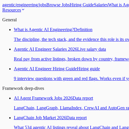
agentic
/
engineering
/
jobs
Browse Jobs
Hiring Guide
Salaries
What is Ag
Resources
General
What is Agentic AI Engineering?
Definition
The discipline, the tech stack, and the evidence this role is its 
Agentic AI Engineer Salaries 2026
Live salary data
Real pay from active listings, broken down by country, framewo
Agentic AI Engineer Hiring Guide
Hiring guide
9 interview questions with green and red flags. Works even if yo
Framework deep-dives
AI Agent Framework Jobs 2026
Data report
LangChain, LangGraph, LlamaIndex, CrewAI and AutoGen ranked
LangChain Job Market 2026
Data report
What 534 agentic AI listings reveal about LangChain and Lan