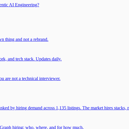
entic AI Engineering?
own thing and not a rebrand.
rk, and tech stack. Updates daily.
u are not a technical interviewer.
 by hiring demand across 1,135 listings. The market hires stacks, n
gGraph hiring: who, where, and for how much.