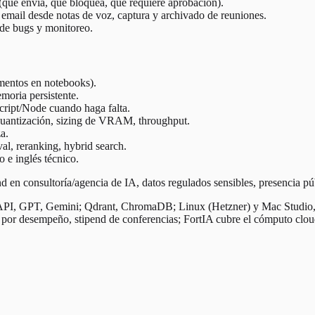
 (qué envía, qué bloquea, qué requiere aprobación).
email desde notas de voz, captura y archivado de reuniones.
de bugs y monitoreo.
mentos en notebooks).
oria persistente.
cript/Node cuando haga falta.
cuantización, sizing de VRAM, throughput.
a.
al, reranking, hybrid search.
o e inglés técnico.
en consultoría/agencia de IA, datos regulados sensibles, presencia pú
API, GPT, Gemini; Qdrant, ChromaDB; Linux (Hetzner) y Mac Studio, 
o por desempeño, stipend de conferencias; FortIA cubre el cómputo clou