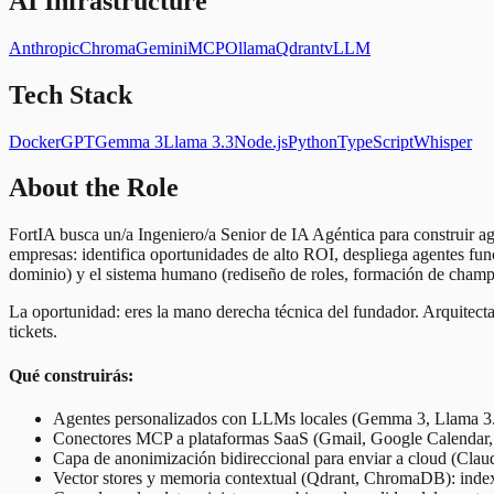
AI Infrastructure
Anthropic
Chroma
Gemini
MCP
Ollama
Qdrant
vLLM
Tech Stack
Docker
GPT
Gemma 3
Llama 3.3
Node.js
Python
TypeScript
Whisper
About the Role
FortIA busca un/a Ingeniero/a Senior de IA Agéntica para construir a
empresas: identifica oportunidades de alto ROI, despliega agentes func
dominio) y el sistema humano (rediseño de roles, formación de cham
La oportunidad: eres la mano derecha técnica del fundador. Arquitecta
tickets.
Qué construirás:
Agentes personalizados con LLMs locales (Gemma 3, Llama 3.
Conectores MCP a plataformas SaaS (Gmail, Google Calendar,
Capa de anonimización bidireccional para enviar a cloud (Clau
Vector stores y memoria contextual (Qdrant, ChromaDB): index