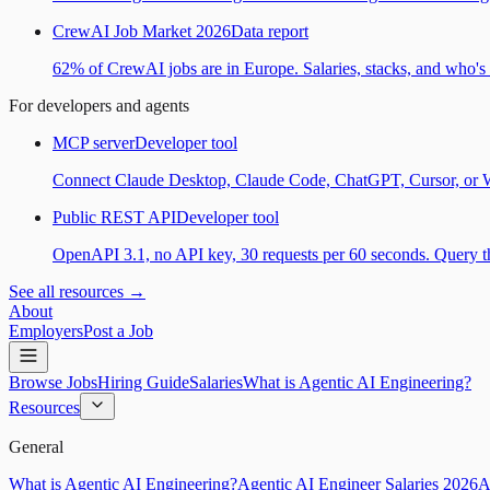
CrewAI Job Market 2026
Data report
62% of CrewAI jobs are in Europe. Salaries, stacks, and who's h
For developers and agents
MCP server
Developer tool
Connect Claude Desktop, Claude Code, ChatGPT, Cursor, or Wind
Public REST API
Developer tool
OpenAPI 3.1, no API key, 30 requests per 60 seconds. Query the
See all resources →
About
Employers
Post a Job
Browse Jobs
Hiring Guide
Salaries
What is Agentic AI Engineering?
Resources
General
What is Agentic AI Engineering?
Agentic AI Engineer Salaries 2026
A