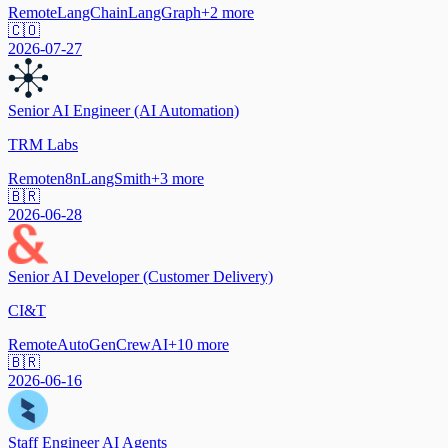
Remote
LangChain
LangGraph
+
2
more
🇨🇴
2026-07-27
Senior AI Engineer (AI Automation)
TRM Labs
Remote
n8n
LangSmith
+
3
more
🇧🇷
2026-06-28
Senior AI Developer (Customer Delivery)
CI&T
Remote
AutoGen
CrewAI
+
10
more
🇧🇷
2026-06-16
Staff Engineer AI Agents