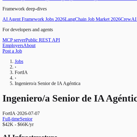
Framework deep-dives
AI Agent Framework Jobs 2026
LangChain Job Market 2026
CrewAI 
For developers and agents
MCP server
Public REST API
Employers
About
Post a Job
Jobs
›
FortIA
›
Ingeniero/a Senior de IA Agéntica
Ingeniero/a Senior de IA Agénti
FortIA
·
2026-07-07
Full-time
Senior
$42K - $66K/yr