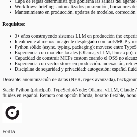
Capa de reglas determinista que gobierna las salidas del agente
Workflows: briefings automatizados pre-reunión, borradores de 
Mantenimiento en producción, updates de modelos, corrección 
Requisitos:
3+ años construyendo sistemas LLM en producción (no experi
Idealmente al menos un agente desplegado con tools/MCP y mem
Python sólido (async, typing, packaging); moverse entre TypeS
Experiencia con modelos locales (Ollama, vLLM, llama.cpp): 
Capacidad de construir MCPs custom cuando el OSS no alcanz
Experiencia con vector stores en producción: indexación, retriev
Disciplina de seguridad y privacidad; autogestión; español fluid
Deseable: anonimización de datos (NER, regex avanzada), background 
Stack: Python (principal), TypeScript/Node; Ollama, vLLM, Claude 
fluidez en español. Remoto con opción híbrida, horario flexible, bon
FortIA