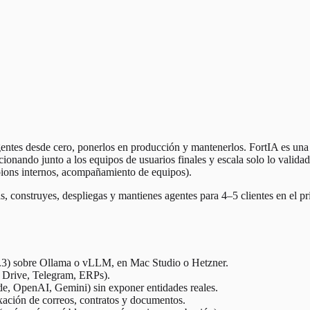
gentes desde cero, ponerlos en producción y mantenerlos. FortIA es una
ionando junto a los equipos de usuarios finales y escala solo lo validad
pions internos, acompañamiento de equipos).
s, construyes, despliegas y mantienes agentes para 4–5 clientes en el p
3) sobre Ollama o vLLM, en Mac Studio o Hetzner.
 Drive, Telegram, ERPs).
de, OpenAI, Gemini) sin exponer entidades reales.
ación de correos, contratos y documentos.