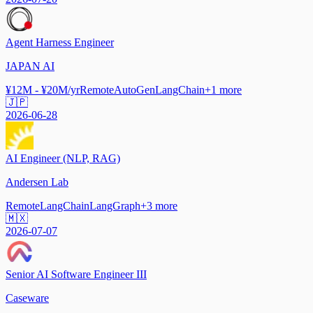
Agent Harness Engineer
JAPAN AI
¥12M - ¥20M/yr
Remote
AutoGen
LangChain
+
1
more
🇯🇵
2026-06-28
AI Engineer (NLP, RAG)
Andersen Lab
Remote
LangChain
LangGraph
+
3
more
🇲🇽
2026-07-07
Senior AI Software Engineer III
Caseware